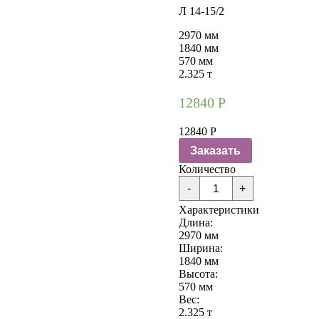
Л 14-15/2
2970 мм
1840 мм
570 мм
2.325 т
12840
Р
12840
Р
Заказать
Количество
Количество
-
+
Лотки
железобетонные
Характеристики
Л
Длина:
14-
2970 мм
15/2
Ширина:
1840 мм
Высота:
570 мм
Вес:
2.325 т