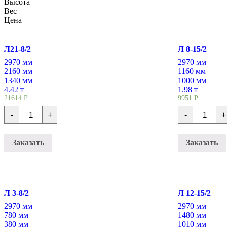
Высота
Вес
Цена
Л21-8/2
Л 8-15/2
2970 мм
2970 мм
2160 мм
1160 мм
1340 мм
1000 мм
4.42 т
1.98 т
21614
Р
9951
Р
Количество
Количест
-
+
-
+
Лотки
Лотки
железобетонные
железобе
Л21-
Л
8/2
8-
Заказать
Заказать
15/2
Л 3-8/2
Л 12-15/2
2970 мм
2970 мм
780 мм
1480 мм
380 мм
1010 мм