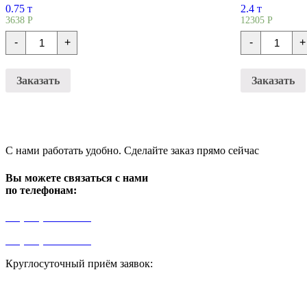
0.75 т
2.4 т
3638
Р
12305
Р
Количество
Количест
-
+
-
+
Лотки
Лотки
железобетонные
железобе
Л
Л
3-
12-
Заказать
Заказать
8/2
15/2
С нами работать удобно. Сделайте заказ прямо сейчас
Вы можете связаться с нами
по телефонам:
+7 (499) 841-91-91
+7 (964) 573-46-40
Круглосуточный приём заявок:
zakaz1@progress91.ru