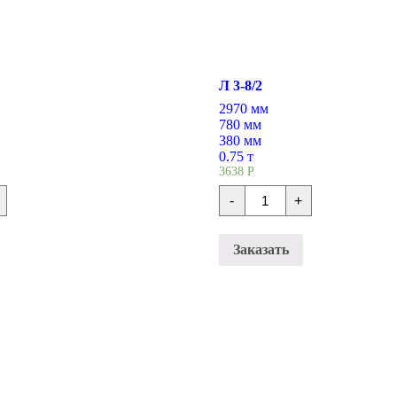
Л 3-8/2
2970 мм
780 мм
380 мм
0.75 т
3638
Р
во
Количество
-
+
Лотки
тонные
железобетонные
Л
3-
Заказать
8/2