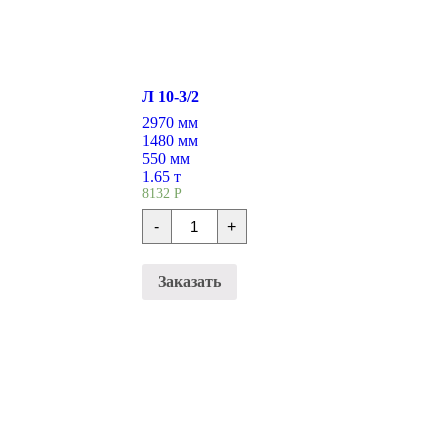
Л 10-3/2
2970 мм
1480 мм
550 мм
1.65 т
8132
Р
Количество
-
+
Лотки
железобетонные
Л
10-
Заказать
3/2