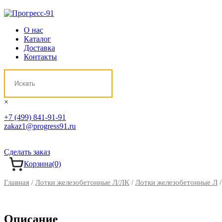
О нас
Каталог
Доставка
Контакты
×
+7 (499) 841-91-91
zakaz1@progress91.ru
Сделать заказ
Корзина
(0)
Главная
/
Лотки железобетонные Л/ЛК
/
Лотки железобетонные Л
/
Описание