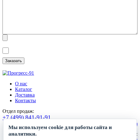
Я ознакомлен(а) с
Политикой обработки персональных данных
и
даю
Согласие на обработку персональных данных
.
О нас
Каталог
Доставка
Контакты
Отдел продаж:
+7 (499) 841-91-91
Сделать заказ
Мы используем cookie для работы сайта и
аналитики.
Круглосуточный прием заявок:
zakaz1@progress91.ru