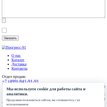
Я ознакомлен(а) с
Политикой обработки персональных данных
и
даю
Согласие на обработку персональных данных
.
О нас
Каталог
Доставка
Контакты
Отдел продаж:
+7 (499) 841-91-91
Сделать заказ
Мы используем cookie для работы сайта и
аналитики.
Круглосуточный прием заявок:
zakaz1@progress91.ru
Продолжая пользоваться сайтом, вы соглашаетесь с их
©2019-2026. ООО «ГК Прогресс»
использованием.
Все права защищены.