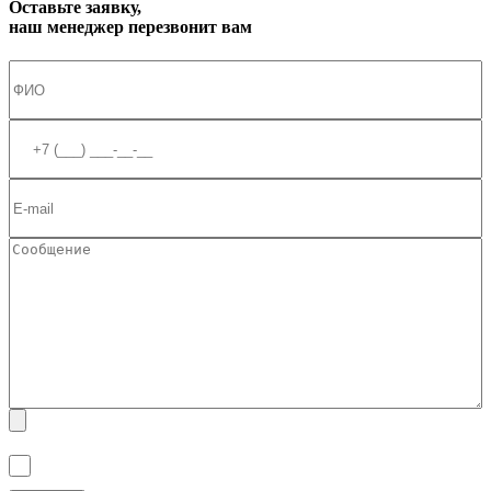
Оставьте заявку,
наш менеджер перезвонит вам
Я ознакомлен(а) с
Политикой обработки персональных данных
и
даю
Согласие на обработку персональных данных
.