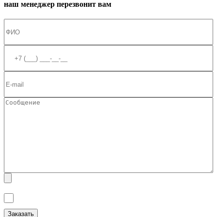
наш менеджер перезвонит вам
Я ознакомлен(а) с
Политикой обработки персональных данных
и
даю
Согласие на обработку персональных данных
.