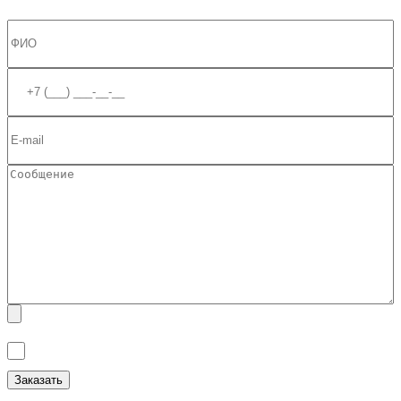
Я ознакомлен(а) с
Политикой обработки персональных данных
и
даю
Согласие на обработку персональных данных
.