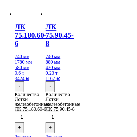
ЛК
ЛК
75.180.60-
75.90.45-
6
8
740 мм
740 мм
1780 мм
880 мм
580 мм
430 мм
0.6 т
0.23 т
3424
1167
Р
Р
-
-
Количество
Количество
Лотки
Лотки
железобетонные
железобетонные
ЛК 75.180.60-6
ЛК 75.90.45-8
+
+
Заказать
Заказать