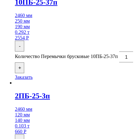
10ПБ-25-37п
2460 мм
250 мм
190 мм
0.292 т
2554
Р
-
Количество Перемычки брусковые 10ПБ-25-37п
+
Заказать
2ПБ-25-3п
2460 мм
120 мм
140 мм
0.103 т
660
Р