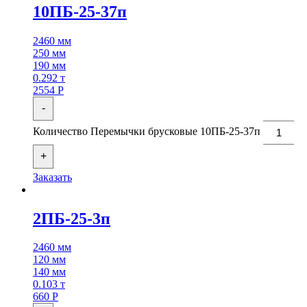
10ПБ-25-37п
2460 мм
250 мм
190 мм
0.292 т
2554
Р
-
Количество Перемычки брусковые 10ПБ-25-37п
+
Заказать
2ПБ-25-3п
2460 мм
120 мм
140 мм
0.103 т
660
Р