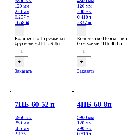
3890 мм
4800 мм
120 мм
120 мм
220 мм
290 мм
0.257 т
0.418 т
1668
2337
Р
Р
-
-
Количество Перемычки
Количество Перемычки
брусковые 3ПБ-39-8п
брусковые 4ПБ-48-8п
+
+
Заказать
Заказать
7ПБ-60-52 п
4ПБ-60-8п
5950 мм
5960 мм
250 мм
120 мм
585 мм
290 мм
2.175 т
0.519 т