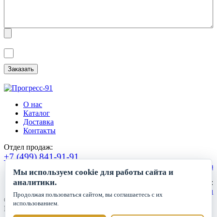
Я ознакомлен(а) с
Политикой обработки персональных данных
и
даю
Согласие на обработку персональных данных
.
О нас
Каталог
Доставка
Контакты
Отдел продаж:
+7 (499) 841-91-91
Сделать заказ
Мы используем cookie для работы сайта и
аналитики.
Круглосуточный прием заявок:
zakaz1@progress91.ru
Продолжая пользоваться сайтом, вы соглашаетесь с их
©2019-2026. ООО «ГК Прогресс»
использованием.
Все права защищены.