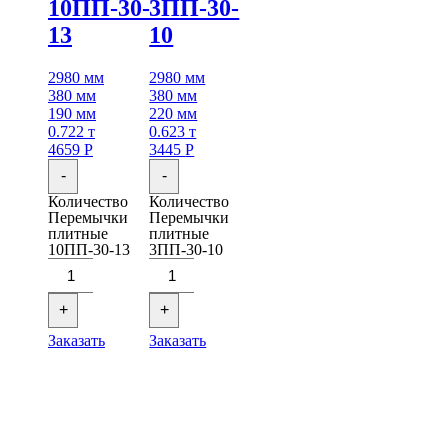
10ПП-30-
3ПП-30-
13
10
2980 мм
2980 мм
380 мм
380 мм
190 мм
220 мм
0.722 т
0.623 т
4659
Р
3445
Р
-
-
Количество
Количество
Перемычки
Перемычки
плитные
плитные
10ПП-30-13
3ПП-30-10
+
+
Заказать
Заказать