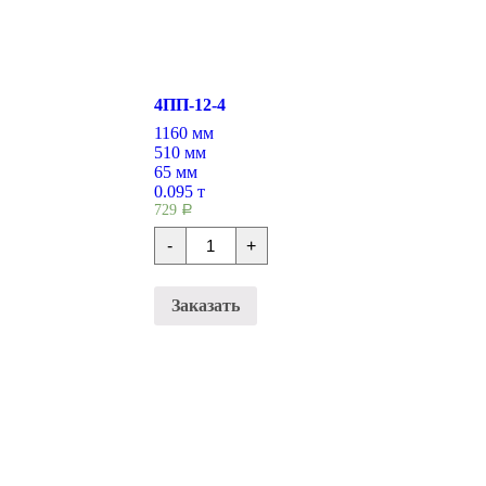
4ПП-12-4
1160 мм
510 мм
65 мм
0.095 т
729
Р
Количество
-
+
Перемычки
плитные
4ПП-12-
4
Заказать