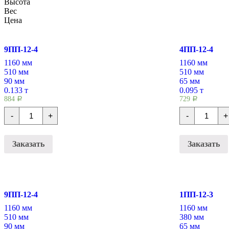
Высота
Вес
Цена
9ПП-12-4
4ПП-12-4
1160 мм
1160 мм
510 мм
510 мм
90 мм
65 мм
0.133 т
0.095 т
884
729
Р
Р
Количество
Количест
-
+
-
+
Перемычки
Перемыч
плитные
плитные
9ПП-12-
4ПП-12-
4
4
Заказать
Заказать
9ПП-12-4
1ПП-12-3
1160 мм
1160 мм
510 мм
380 мм
90 мм
65 мм