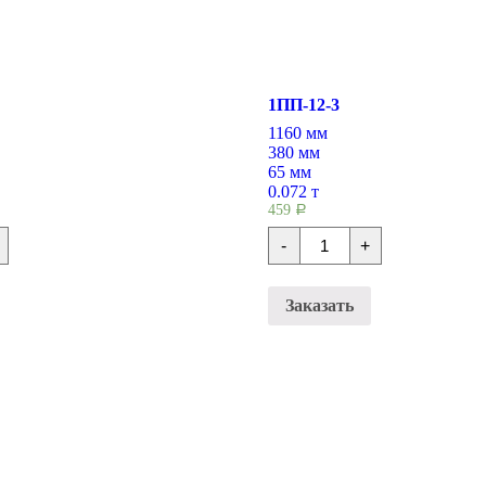
1ПП-12-3
1160 мм
380 мм
65 мм
0.072 т
459
Р
во
Количество
-
+
ки
Перемычки
плитные
1ПП-12-
3
Заказать