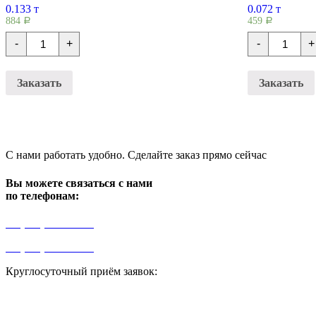
0.133 т
0.072 т
884
459
Р
Р
Количество
Количест
-
+
-
+
Перемычки
Перемыч
плитные
плитные
9ПП-12-
1ПП-12-
4
3
Заказать
Заказать
С нами работать удобно. Сделайте заказ прямо сейчас
Вы можете связаться с нами
по телефонам:
+7 (499) 841-91-91
+7 (964) 573-46-40
Круглосуточный приём заявок:
zakaz1@progress91.ru