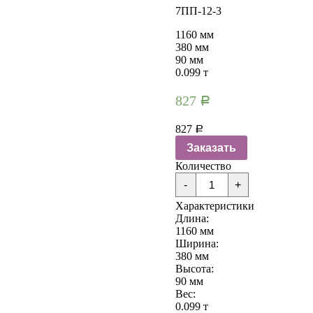
7ПП-12-3
1160 мм
380 мм
90 мм
0.099 т
827
Р
827
Р
Заказать
Количество
Количество
-
+
Перемычки
плитные
Характеристики
7ПП-12-
Длина:
3
1160 мм
Ширина:
380 мм
Высота:
90 мм
Вес:
0.099 т