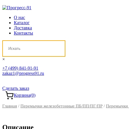
О нас
Каталог
Доставка
Контакты
×
+7 (499) 841-91-91
zakaz1@progress91.ru
Сделать заказ
Корзина
(0)
Главная
/
Перемычки железобетонные ПБ/ПП/ПГ/ПР
/
Перемычки 
Описание