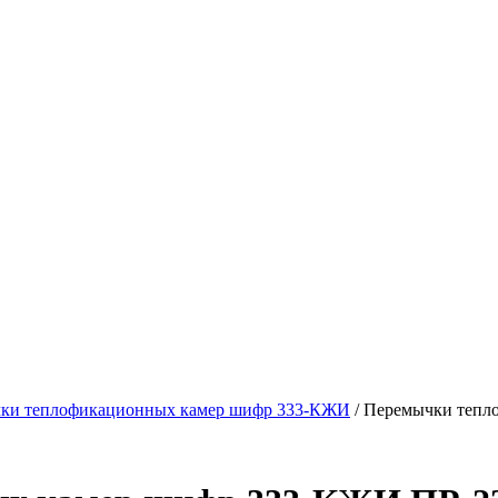
ки теплофикационных камер шифр 333-КЖИ
/ Перемычки тепл