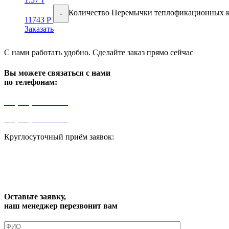
Количество Перемычки теплофикационных 
-
11743
Р
Заказать
С нами работать удобно. Сделайте заказ прямо сейчас
Вы можете связаться с нами
по телефонам:
+7 (499) 841-91-91
+7 (964) 573-46-40
Круглосуточный приём заявок:
zakaz1@progress91.ru
Оставьте заявку,
наш менеджер перезвонит вам