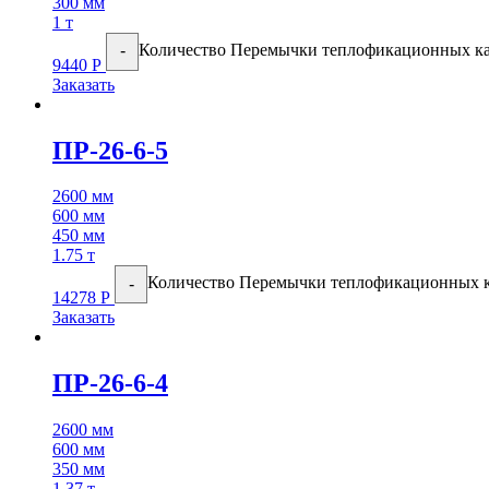
300 мм
1 т
Количество Перемычки теплофикационных к
-
9440
Р
Заказать
ПР-26-6-5
2600 мм
600 мм
450 мм
1.75 т
Количество Перемычки теплофикационных 
-
14278
Р
Заказать
ПР-26-6-4
2600 мм
600 мм
350 мм
1.37 т