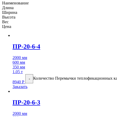
Наименование
Длина
Ширина
Высота
Вес
Цена
ПР-20-6-4
2000 мм
600 мм
350 мм
1.05 т
Количество Перемычки теплофикационных к
-
8940
Р
Заказать
ПР-20-6-3
2000 мм