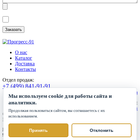
Я ознакомлен(а) с
Политикой обработки персональных данных
и
даю
Согласие на обработку персональных данных
.
О нас
Каталог
Доставка
Контакты
Отдел продаж:
+7 (499) 841-91-91
Сделать заказ
Мы используем cookie для работы сайта и
аналитики.
Круглосуточный прием заявок:
zakaz1@progress91.ru
Продолжая пользоваться сайтом, вы соглашаетесь с их
©2019-2026. ООО «ГК Прогресс»
использованием.
Все права защищены.
Политика обработки персональных данных
Принять
Отклонить
Согласие на обработку персональных данных
Политика cookie
Настройки cookie