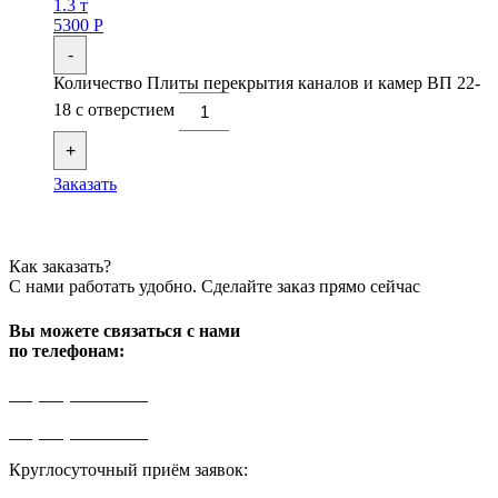
1.3 т
5300
Р
-
Количество Плиты перекрытия каналов и камер ВП 22-
18 с отверстием
+
Заказать
Как заказать?
С нами работать удобно. Сделайте заказ прямо сейчас
Вы можете связаться с нами
по телефонам:
+7 (499) 841-91-91
+7 (964) 573-46-40
Круглосуточный приём заявок:
zakaz1@progress91.ru