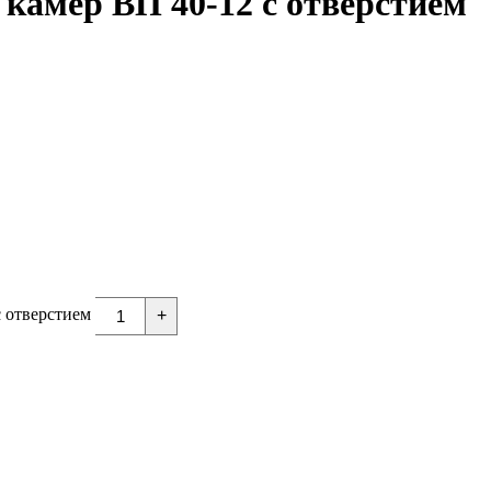
камер ВП 40-12 с отверстием
 отверстием
+