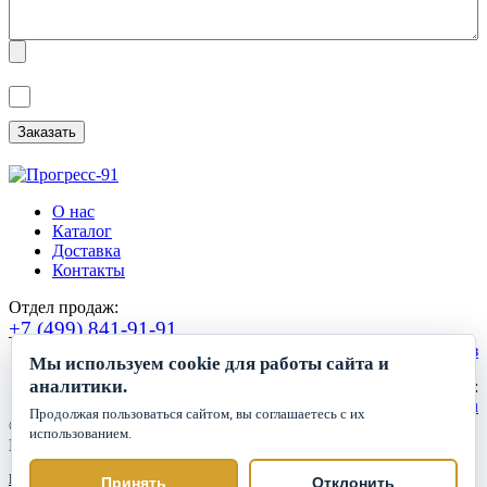
Я ознакомлен(а) с
Политикой обработки персональных данных
и
даю
Согласие на обработку персональных данных
.
О нас
Каталог
Доставка
Контакты
Отдел продаж:
+7 (499) 841-91-91
Сделать заказ
Мы используем cookie для работы сайта и
аналитики.
Круглосуточный прием заявок:
zakaz1@progress91.ru
Продолжая пользоваться сайтом, вы соглашаетесь с их
©2019-2026. ООО «ГК Прогресс»
использованием.
Все права защищены.
Политика обработки персональных данных
Принять
Отклонить