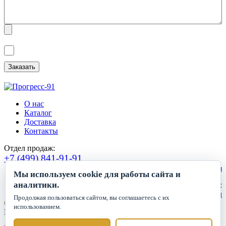
Я ознакомлен(а) с
Политикой обработки персональных данных
и
даю
Согласие на обработку персональных данных
.
О нас
Каталог
Доставка
Контакты
Отдел продаж:
+7 (499) 841-91-91
Сделать заказ
Мы используем cookie для работы сайта и
аналитики.
Круглосуточный прием заявок:
zakaz1@progress91.ru
Продолжая пользоваться сайтом, вы соглашаетесь с их
©2019-2026. ООО «ГК Прогресс»
использованием.
Все права защищены.