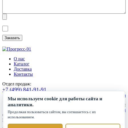
Я ознакомлен(а) с
Политикой обработки персональных данных
и
даю
Согласие на обработку персональных данных
.
О нас
Каталог
Доставка
Контакты
Отдел продаж:
+7 (499) 841-91-91
Сделать заказ
Мы используем cookie для работы сайта и
аналитики.
Круглосуточный прием заявок:
zakaz1@progress91.ru
Продолжая пользоваться сайтом, вы соглашаетесь с их
©2019-2026. ООО «ГК Прогресс»
использованием.
Все права защищены.