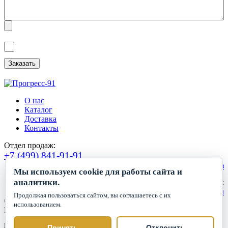
Я ознакомлен(а) с
Политикой обработки персональных данных
и
даю
Согласие на обработку персональных данных
.
О нас
Каталог
Доставка
Контакты
Отдел продаж:
+7 (499) 841-91-91
Сделать заказ
Мы используем cookie для работы сайта и
аналитики.
Круглосуточный прием заявок:
zakaz1@progress91.ru
Продолжая пользоваться сайтом, вы соглашаетесь с их
©2019-2026. ООО «ГК Прогресс»
использованием.
Все права защищены.
Политика обработки персональных данных
Принять
Отклонить