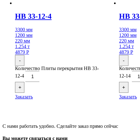
НВ 33-12-4
НВ 33
3300 мм
3300 мм
1200 мм
1200 мм
220 мм
220 мм
1.254 т
1.254 т
4879
Р
4879
Р
-
-
Количество Плиты перекрытия НВ 33-
Количест
12-4
12-14
+
+
Заказать
Заказать
С нами работать удобно. Сделайте заказ прямо сейчас
Вы можете связаться с нами