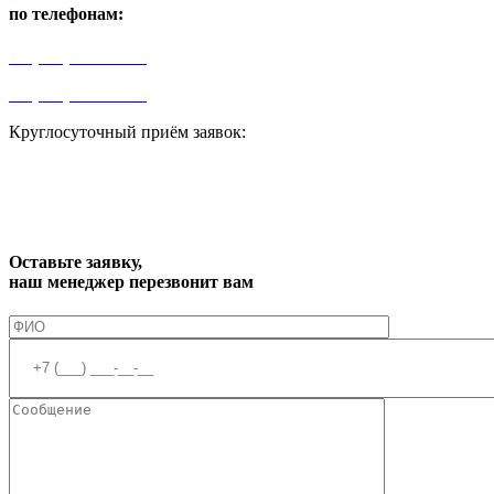
по телефонам:
+7 (499) 841-91-91
+7 (964) 573-46-40
Круглосуточный приём заявок:
zakaz1@progress91.ru
Оставьте заявку,
наш менеджер перезвонит вам