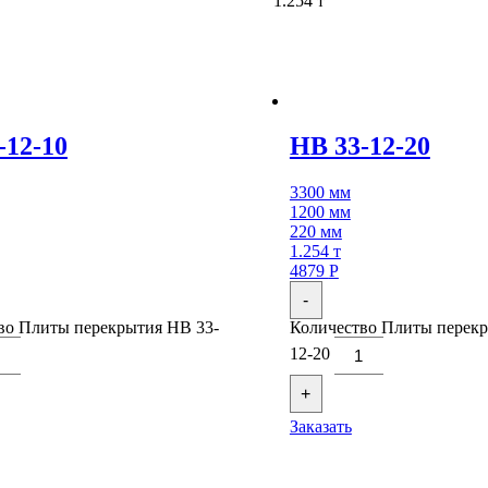
1.254 т
-12-10
НВ 33-12-20
3300 мм
1200 мм
220 мм
1.254 т
4879
Р
-
во Плиты перекрытия НВ 33-
Количество Плиты перекр
12-20
+
Заказать