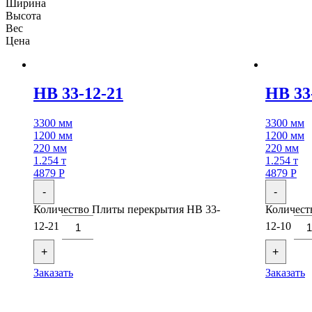
Ширина
Высота
Вес
Цена
НВ 33-12-21
НВ 33
3300 мм
3300 мм
1200 мм
1200 мм
220 мм
220 мм
1.254 т
1.254 т
4879
Р
4879
Р
-
-
Количество Плиты перекрытия НВ 33-
Количест
12-21
12-10
+
+
Заказать
Заказать