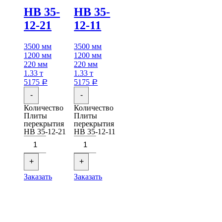
НВ 35-
НВ 35-
12-21
12-11
3500 мм
3500 мм
1200 мм
1200 мм
220 мм
220 мм
1.33 т
1.33 т
5175
5175
Р
Р
-
-
Количество
Количество
Плиты
Плиты
перекрытия
перекрытия
НВ 35-12-21
НВ 35-12-11
+
+
Заказать
Заказать