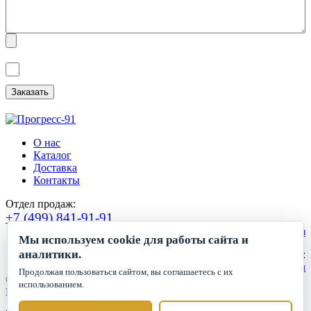
Я ознакомлен(а) с
Политикой обработки персональных данных
и
даю
Согласие на обработку персональных данных
.
О нас
Каталог
Доставка
Контакты
Отдел продаж:
+7 (499) 841-91-91
Сделать заказ
Мы используем cookie для работы сайта и
аналитики.
Круглосуточный прием заявок:
zakaz1@progress91.ru
Продолжая пользоваться сайтом, вы соглашаетесь с их
©2019-2026. ООО «ГК Прогресс»
использованием.
Все права защищены.