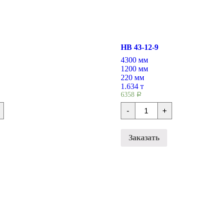
НВ 43-12-9
4300 мм
1200 мм
220 мм
1.634 т
6358
Р
во
Количество
-
+
Плиты
ия
перекрытия
НВ
43-
Заказать
12-
9