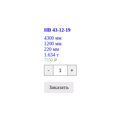
НВ 43-12-19
4300 мм
1200 мм
220 мм
1.634 т
7550
Р
Количество
-
+
Плиты
перекрытия
НВ
43-
Заказать
12-
19