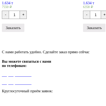
1.634 т
1.634 т
7550
6358
Р
Р
Количество
Количест
-
+
-
+
Плиты
Плиты
перекрытия
перекрыт
НВ
НВ
43-
43-
Заказать
Заказать
12-
12-
20
10
С нами работать удобно. Сделайте заказ прямо сейчас
Вы можете связаться с нами
по телефонам:
+7 (499) 841-91-91
+7 (964) 573-46-40
Круглосуточный приём заявок:
zakaz1@progress91.ru