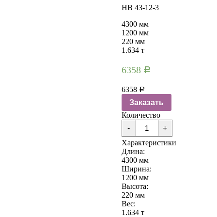
НВ 43-12-3
4300 мм
1200 мм
220 мм
1.634 т
6358
Р
6358
Р
Заказать
Количество
Количество
-
+
Плиты
перекрытия
Характеристики
НВ
Длина:
43-
4300 мм
12-
Ширина:
3
1200 мм
Высота:
220 мм
Вес:
1.634 т