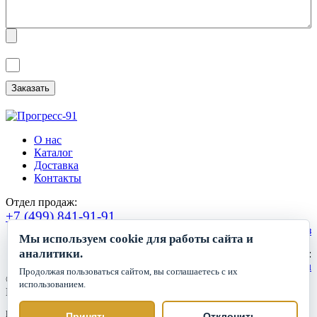
Я ознакомлен(а) с
Политикой обработки персональных данных
и
даю
Согласие на обработку персональных данных
.
О нас
Каталог
Доставка
Контакты
Отдел продаж:
+7 (499) 841-91-91
Сделать заказ
Мы используем cookie для работы сайта и
аналитики.
Круглосуточный прием заявок:
zakaz1@progress91.ru
Продолжая пользоваться сайтом, вы соглашаетесь с их
©2019-2026. ООО «ГК Прогресс»
использованием.
Все права защищены.
Политика обработки персональных данных
Принять
Отклонить