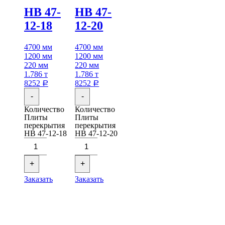
НВ 47-
НВ 47-
12-18
12-20
4700 мм
4700 мм
1200 мм
1200 мм
220 мм
220 мм
1.786 т
1.786 т
8252
8252
Р
Р
-
-
Количество
Количество
Плиты
Плиты
перекрытия
перекрытия
НВ 47-12-18
НВ 47-12-20
+
+
Заказать
Заказать