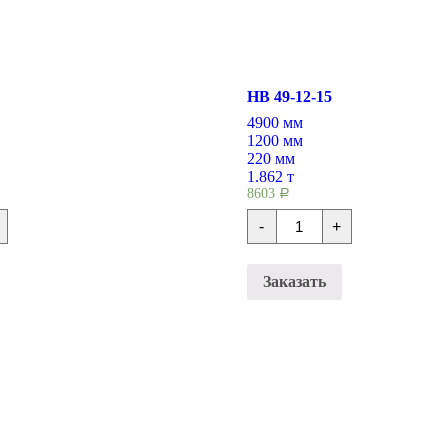
НВ 49-12-15
4900 мм
1200 мм
220 мм
1.862 т
8603
Р
во
Количество
-
+
Плиты
ия
перекрытия
НВ
49-
Заказать
12-
15