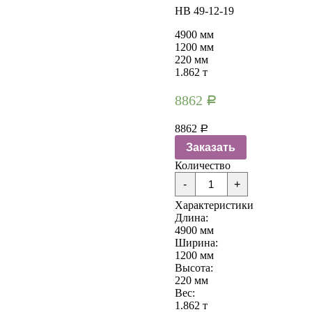
НВ 49-12-19
4900 мм
1200 мм
220 мм
1.862 т
8862
Р
8862
Р
Заказать
Количество
Количество
-
+
Плиты
перекрытия
Характеристики
НВ
Длина:
49-
4900 мм
12-
Ширина:
19
1200 мм
Высота:
220 мм
Вес:
1.862 т