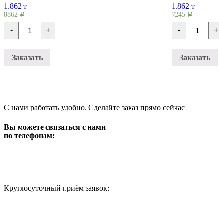
1.862 т
1.862 т
8862
7245
Р
Р
Количество
Количест
-
+
-
+
Плиты
Плиты
перекрытия
перекрыт
НВ
НВ
49-
49-
Заказать
Заказать
12-
12-
21
10
С нами работать удобно. Сделайте заказ прямо сейчас
Вы можете связаться с нами
по телефонам:
+7 (499) 841-91-91
+7 (964) 573-46-40
Круглосуточный приём заявок:
zakaz1@progress91.ru