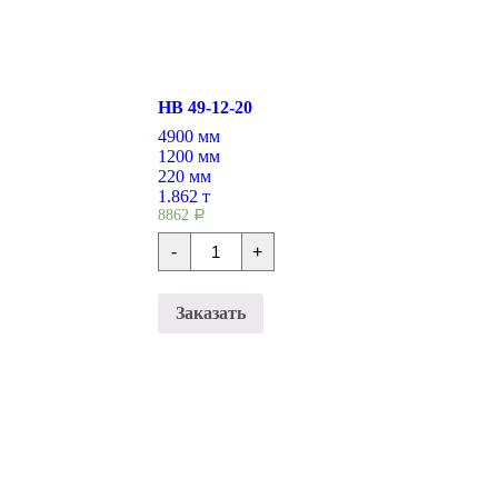
НВ 49-12-20
4900 мм
1200 мм
220 мм
1.862 т
8862
Р
Количество
-
+
Плиты
перекрытия
НВ
49-
Заказать
12-
20