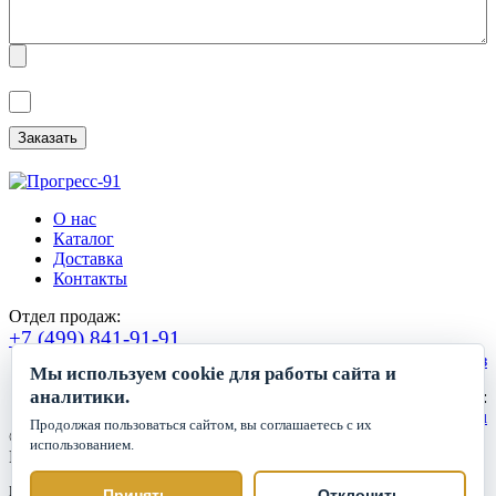
Я ознакомлен(а) с
Политикой обработки персональных данных
и
даю
Согласие на обработку персональных данных
.
О нас
Каталог
Доставка
Контакты
Отдел продаж:
+7 (499) 841-91-91
Сделать заказ
Мы используем cookie для работы сайта и
аналитики.
Круглосуточный прием заявок:
zakaz1@progress91.ru
Продолжая пользоваться сайтом, вы соглашаетесь с их
©2019-2026. ООО «ГК Прогресс»
использованием.
Все права защищены.
Политика обработки персональных данных
Принять
Отклонить