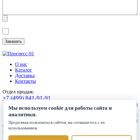
Я ознакомлен(а) с
Политикой обработки персональных данных
и
даю
Согласие на обработку персональных данных
.
О нас
Каталог
Доставка
Контакты
Отдел продаж:
+7 (499) 841-91-91
Сделать заказ
Мы используем cookie для работы сайта и
аналитики.
Круглосуточный прием заявок:
zakaz1@progress91.ru
Продолжая пользоваться сайтом, вы соглашаетесь с их
©2019-2026. ООО «ГК Прогресс»
использованием.
Все права защищены.