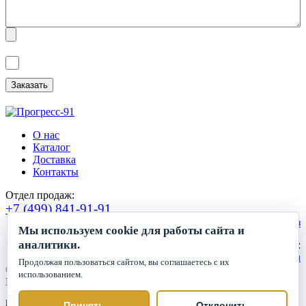
Я ознакомлен(а) с
Политикой обработки персональных данных
и
даю
Согласие на обработку персональных данных
.
О нас
Каталог
Доставка
Контакты
Отдел продаж:
+7 (499) 841-91-91
Сделать заказ
Мы используем cookie для работы сайта и
аналитики.
Круглосуточный прием заявок:
zakaz1@progress91.ru
Продолжая пользоваться сайтом, вы соглашаетесь с их
©2019-2026. ООО «ГК Прогресс»
использованием.
Все права защищены.
Политика обработки персональных данных
Принять
Отклонить