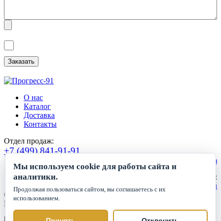
Я ознакомлен(а) с
Политикой обработки персональных данных
и
даю
Согласие на обработку персональных данных
.
О нас
Каталог
Доставка
Контакты
Отдел продаж:
+7 (499) 841-91-91
Сделать заказ
Мы используем cookie для работы сайта и
аналитики.
Круглосуточный прием заявок:
zakaz1@progress91.ru
Продолжая пользоваться сайтом, вы соглашаетесь с их
©2019-2026. ООО «ГК Прогресс»
использованием.
Все права защищены.
Политика обработки персональных данных
Принять
Отклонить