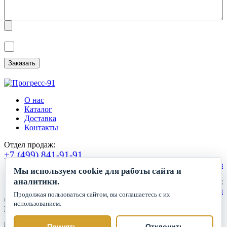
Я ознакомлен(а) с
Политикой обработки персональных данных
и
даю
Согласие на обработку персональных данных
.
О нас
Каталог
Доставка
Контакты
Отдел продаж:
+7 (499) 841-91-91
Сделать заказ
Мы используем cookie для работы сайта и
аналитики.
Круглосуточный прием заявок:
zakaz1@progress91.ru
Продолжая пользоваться сайтом, вы соглашаетесь с их
©2019-2026. ООО «ГК Прогресс»
использованием.
Все права защищены.
Политика обработки персональных данных
Принять
Отклонить