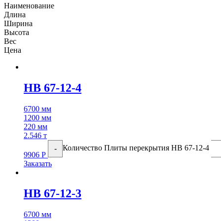
Наименование
Длина
Ширина
Высота
Вес
Цена
НВ 67-12-4
6700 мм
1200 мм
220 мм
2.546 т
Количество Плиты перекрытия НВ 67-12-4
-
9906
Р
Заказать
НВ 67-12-3
6700 мм