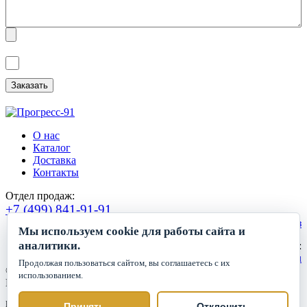
Я ознакомлен(а) с
Политикой обработки персональных данных
и
даю
Согласие на обработку персональных данных
.
О нас
Каталог
Доставка
Контакты
Отдел продаж:
+7 (499) 841-91-91
Сделать заказ
Мы используем cookie для работы сайта и
аналитики.
Круглосуточный прием заявок:
zakaz1@progress91.ru
Продолжая пользоваться сайтом, вы соглашаетесь с их
©2019-2026. ООО «ГК Прогресс»
использованием.
Все права защищены.
Политика обработки персональных данных
Принять
Отклонить