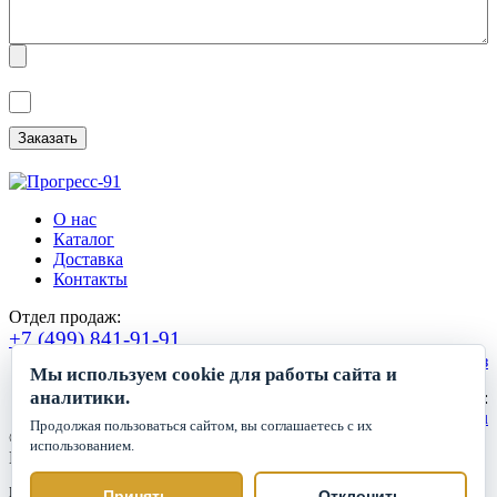
Я ознакомлен(а) с
Политикой обработки персональных данных
и
даю
Согласие на обработку персональных данных
.
О нас
Каталог
Доставка
Контакты
Отдел продаж:
+7 (499) 841-91-91
Сделать заказ
Мы используем cookie для работы сайта и
аналитики.
Круглосуточный прием заявок:
zakaz1@progress91.ru
Продолжая пользоваться сайтом, вы соглашаетесь с их
©2019-2026. ООО «ГК Прогресс»
использованием.
Все права защищены.
Политика обработки персональных данных
Принять
Отклонить