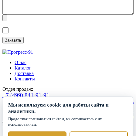
Я ознакомлен(а) с
Политикой обработки персональных данных
и
даю
Согласие на обработку персональных данных
.
О нас
Каталог
Доставка
Контакты
Отдел продаж:
+7 (499) 841-91-91
Сделать заказ
Мы используем cookie для работы сайта и
аналитики.
Круглосуточный прием заявок:
zakaz1@progress91.ru
Продолжая пользоваться сайтом, вы соглашаетесь с их
©2019-2026. ООО «ГК Прогресс»
использованием.
Все права защищены.