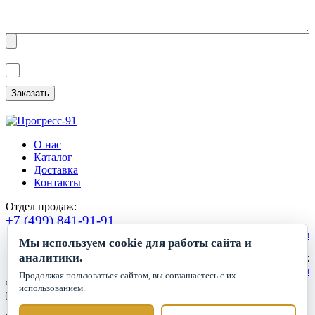
Я ознакомлен(а) с
Политикой обработки персональных данных
и
даю
Согласие на обработку персональных данных
.
О нас
Каталог
Доставка
Контакты
Отдел продаж:
+7 (499) 841-91-91
Сделать заказ
Мы используем cookie для работы сайта и
аналитики.
Круглосуточный прием заявок:
zakaz1@progress91.ru
Продолжая пользоваться сайтом, вы соглашаетесь с их
©2019-2026. ООО «ГК Прогресс»
использованием.
Все права защищены.