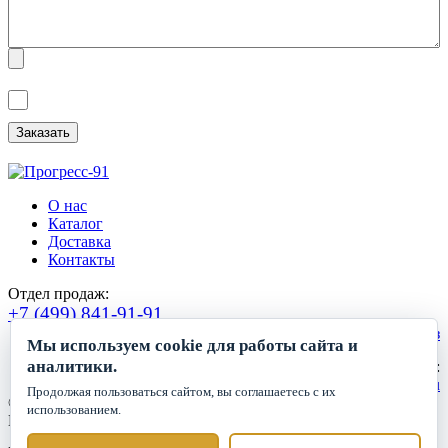
Я ознакомлен(а) с
Политикой обработки персональных данных
и
даю
Согласие на обработку персональных данных
.
О нас
Каталог
Доставка
Контакты
Отдел продаж:
+7 (499) 841-91-91
Сделать заказ
Мы используем cookie для работы сайта и
аналитики.
Круглосуточный прием заявок:
zakaz1@progress91.ru
Продолжая пользоваться сайтом, вы соглашаетесь с их
©2019-2026. ООО «ГК Прогресс»
использованием.
Все права защищены.