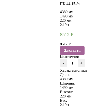
ПК 44-15-8т
4380 мм
1490 мм
220 мм
2.19 т
8512
Р
8512
Р
Заказать
Количество
Количество
-
+
Плиты
перекрытия
Характеристики
ПК
Длина:
44-
4380 мм
15-
Ширина:
8т
1490 мм
Высота:
220 мм
Вес:
2.19 т