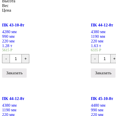
Высота
Вес
Цена
ПК 43-10-8т
ПК 44-12-8т
4280 мм
4380 мм
990 мм
1190 мм
220 мм
220 мм
1.28 т
1.63 т
5615
Р
6335
Р
Количество
Количест
-
+
-
+
Плиты
Плиты
перекрытия
перекрыт
ПК
ПК
43-
44-
Заказать
Заказать
10-
12-
8т
8т
ПК 44-12-8т
ПК 45-10-8т
4380 мм
4480 мм
1190 мм
990 мм
220 мм
220 мм