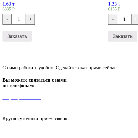
1.63 т
1.33 т
6335
Р
6155
Р
Количество
Количест
-
+
-
+
Плиты
Плиты
перекрытия
перекрыт
ПК
ПК
44-
45-
Заказать
Заказать
12-
10-
8т
8т
С нами работать удобно. Сделайте заказ прямо сейчас
Вы можете связаться с нами
по телефонам:
+7 (499) 841-91-91
+7 (964) 573-46-40
Круглосуточный приём заявок:
zakaz1@progress91.ru