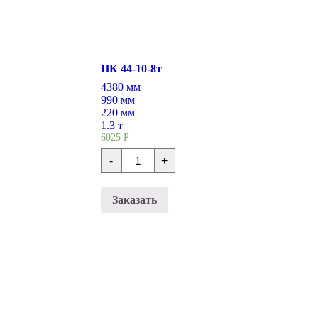
ПК 44-10-8т
4380 мм
990 мм
220 мм
1.3 т
6025
Р
Количество
-
+
Плиты
перекрытия
ПК
44-
Заказать
10-
8т