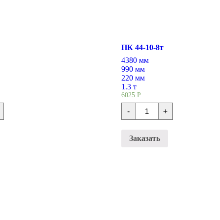
ПК 44-10-8т
4380 мм
990 мм
220 мм
1.3 т
6025
Р
во
Количество
-
+
Плиты
ия
перекрытия
ПК
44-
Заказать
10-
8т