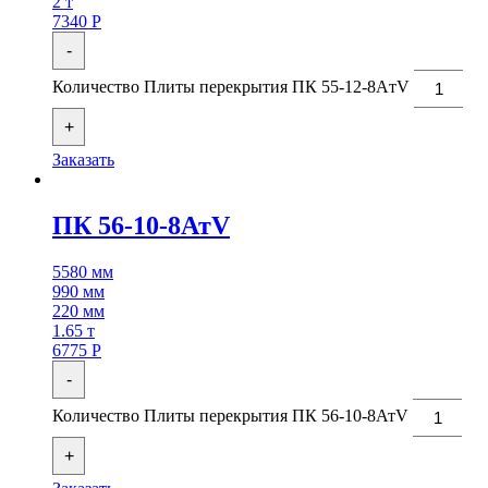
2 т
7340
Р
-
Количество Плиты перекрытия ПК 55-12-8AтV
+
Заказать
ПК 56-10-8АтV
5580 мм
990 мм
220 мм
1.65 т
6775
Р
-
Количество Плиты перекрытия ПК 56-10-8АтV
+