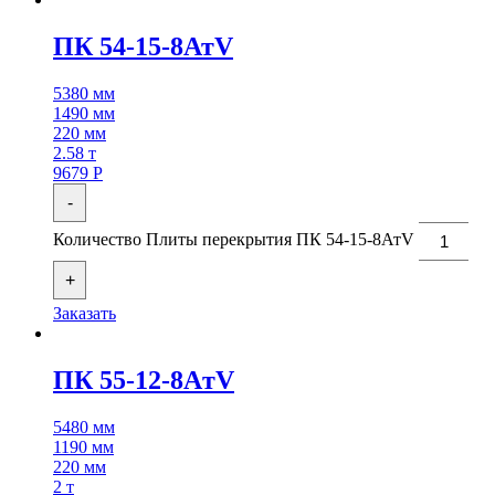
ПК 54-15-8АтV
5380 мм
1490 мм
220 мм
2.58 т
9679
Р
-
Количество Плиты перекрытия ПК 54-15-8АтV
+
Заказать
ПК 55-12-8AтV
5480 мм
1190 мм
220 мм
2 т