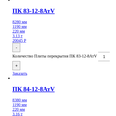
ПК 83-12-8АтV
8280 мм
1190 мм
220 мм
3.13 т
20045
Р
-
Количество Плиты перекрытия ПК 83-12-8АтV
+
Заказать
ПК 84-12-8АтV
8380 мм
1190 мм
220 мм
3.16 т