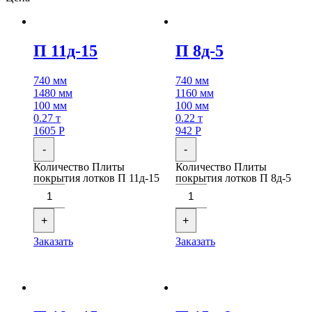
П 11д-15
П 8д-5
740 мм
740 мм
1480 мм
1160 мм
100 мм
100 мм
0.27 т
0.22 т
1605
Р
942
Р
-
-
Количество Плиты
Количество Плиты
покрытия лотков П 11д-15
покрытия лотков П 8д-5
+
+
Заказать
Заказать