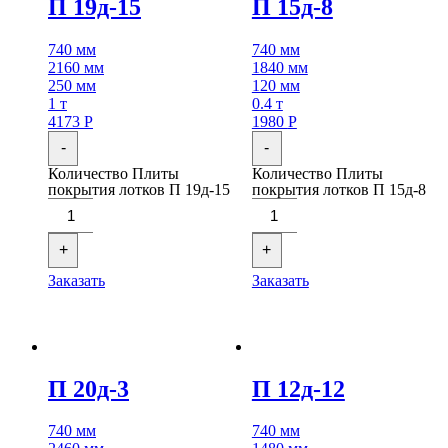
П 19д-15
П 15д-8
740 мм
740 мм
2160 мм
1840 мм
250 мм
120 мм
1 т
0.4 т
4173
Р
1980
Р
-
-
Количество Плиты
Количество Плиты
покрытия лотков П 19д-15
покрытия лотков П 15д-8
+
+
Заказать
Заказать
П 20д-3
П 12д-12
740 мм
740 мм