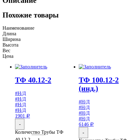
Описание
Похожие товары
Наименование
Длина
Ширина
Высота
Вес
Цена
ТФ 40.12-2
ТФ 100.12-2
(инд.)
#Н/Д
#Н/Д
#Н/Д
#Н/Д
#Н/Д
#Н/Д
#Н/Д
1901
Р
#Н/Д
-
6146
Р
Количество Трубы ТФ
-
40.12-2