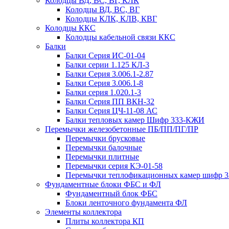
Колодцы ВД, ВС, ВГ, КЛК
Колодцы ВД, ВС, ВГ
Колодцы КЛК, КЛВ, КВГ
Колодцы ККС
Колодцы кабельной связи ККС
Балки
Балки Серия ИС-01-04
Балки серии 1.125 КЛ-3
Балки Серия 3.006.1-2.87
Балки Серия 3.006.1-8
Балки серия 1.020.1-3
Балки Серия ПП ВКН-32
Балки Серия ЦЧ-11-08 АС
Балки тепловых камер Шифр 333-КЖИ
Перемычки железобетонные ПБ/ПП/ПГ/ПР
Перемычки брусковые
Перемычки балочные
Перемычки плитные
Перемычки серия КЭ-01-58
Перемычки теплофикационных камер шифр 
Фундаментные блоки ФБС и ФЛ
Фундаментный блок ФБС
Блоки ленточного фундамента ФЛ
Элементы коллектора
Плиты коллектора КП