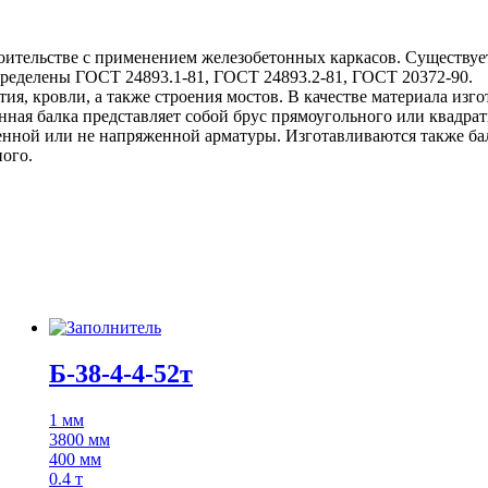
оительстве с применением железобетонных каркасов. Существует 
пределены ГОСТ 24893.1-81, ГОСТ 24893.2-81, ГОСТ 20372-90.
я, кровли, а также строения мостов. В качестве материала изг
ная балка представляет собой брус прямоугольного или квадрат
енной или не напряженной арматуры. Изготавливаются также ба
ного.
Б-38-4-4-52т
1 мм
3800 мм
400 мм
0.4 т