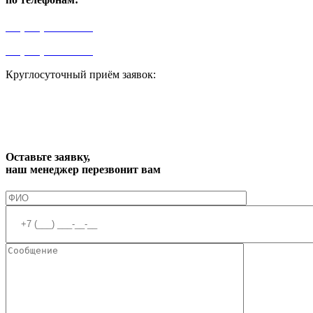
+7 (499) 841-91-91
+7 (964) 573-46-40
Круглосуточный приём заявок:
zakaz1@progress91.ru
Оставьте заявку,
наш менеджер перезвонит вам