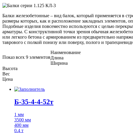
Балки железобетонные – вид балок, который применяется в стр
размеры которых, как и расположение закладных элементов, о
Подобные изделия повсеместно используются с целью перекрыти
арматуры. С конструктивной точки зрения обычная железобетон
или легкого бетона с армированием из предварительно напряж
таврового с полкой понизу или поверху, полого и трапециевид
Наименование
Показ всех 9 элементов
Длина
Ширина
Высота
Вес
Цена
Б-35-4-4-52т
1 мм
3500 мм
400 мм
0.4 т