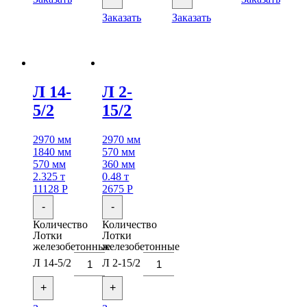
Заказать
Заказать
Л 14-
Л 2-
5/2
15/2
2970 мм
2970 мм
1840 мм
570 мм
570 мм
360 мм
2.325 т
0.48 т
11128
Р
2675
Р
-
-
Количество
Количество
Лотки
Лотки
железобетонные
железобетонные
Л 14-5/2
Л 2-15/2
+
+