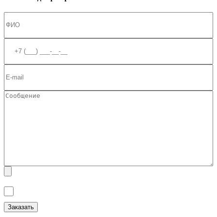
Я ознакомлен(а) с
Политикой обработки персональных данных
и
даю
Согласие на обработку персональных данных
.