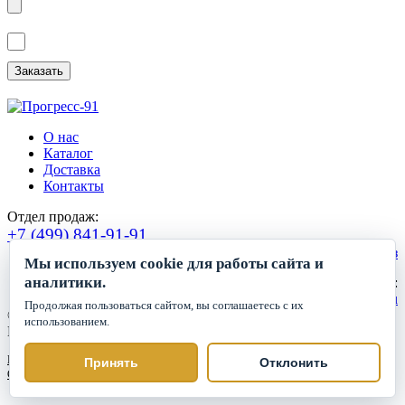
Я ознакомлен(а) с
Политикой обработки персональных данных
и
даю
Согласие на обработку персональных данных
.
О нас
Каталог
Доставка
Контакты
Отдел продаж:
+7 (499) 841-91-91
Сделать заказ
Мы используем cookie для работы сайта и
аналитики.
Круглосуточный прием заявок:
zakaz1@progress91.ru
Продолжая пользоваться сайтом, вы соглашаетесь с их
©2019-2026. ООО «ГК Прогресс»
использованием.
Все права защищены.
Политика обработки персональных данных
Принять
Отклонить
Согласие на обработку персональных данных
Политика cookie
Настройки cookie