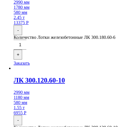
2990 мм
1780 мм
580 мм
2.45 т
13375
Р
-
Количество Лотки железобетонные ЛК 300.180.60-6
+
Заказать
ЛК 300.120.60-10
2990 мм
1180 мм
580 мм
1.55 т
6955
Р
-