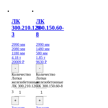
ЛК
ЛК
300.210.120-
300.150.60-
3
8
2990 мм
2990 мм
2080 мм
1480 мм
1180 мм
580 мм
4.18 т
1.85 т
20009
Р
9630
Р
-
-
Количество
Количество
Лотки
Лотки
железобетонные
железобетонные
ЛК 300.210.120-
ЛК 300.150.60-8
3
+
+
Заказать
Заказать