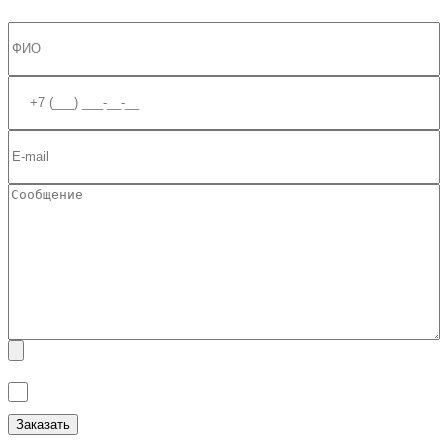
Я ознакомлен(а) с
Политикой обработки персональных данных
и
даю
Согласие на обработку персональных данных
.