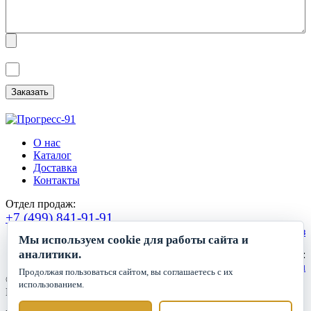
Я ознакомлен(а) с
Политикой обработки персональных данных
и
даю
Согласие на обработку персональных данных
.
О нас
Каталог
Доставка
Контакты
Отдел продаж:
+7 (499) 841-91-91
Сделать заказ
Мы используем cookie для работы сайта и
аналитики.
Круглосуточный прием заявок:
zakaz1@progress91.ru
Продолжая пользоваться сайтом, вы соглашаетесь с их
©2019-2026. ООО «ГК Прогресс»
использованием.
Все права защищены.