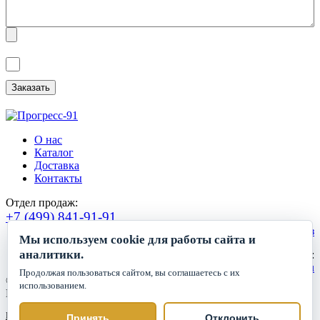
Я ознакомлен(а) с
Политикой обработки персональных данных
и
даю
Согласие на обработку персональных данных
.
О нас
Каталог
Доставка
Контакты
Отдел продаж:
+7 (499) 841-91-91
Сделать заказ
Мы используем cookie для работы сайта и
аналитики.
Круглосуточный прием заявок:
zakaz1@progress91.ru
Продолжая пользоваться сайтом, вы соглашаетесь с их
©2019-2026. ООО «ГК Прогресс»
использованием.
Все права защищены.
Политика обработки персональных данных
Принять
Отклонить